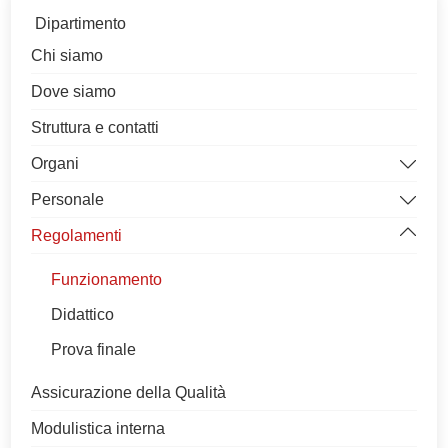
Dipartimento
Chi siamo
Dove siamo
Struttura e contatti
Organi
Personale
Direttore
Regolamenti
Consigli
Docente
Commissioni
Tecnico-Amministrativo
Funzionamento
Comitato di Indirizzo
Assegnisti
Didattico
Prova finale
Assicurazione della Qualità
Modulistica interna