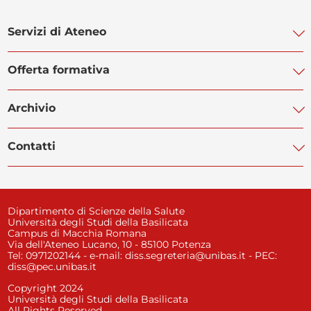
Servizi di Ateneo
Offerta formativa
Biblioteca di Ateneo
Centro Linguistico di Ateneo
Archivio
Corso di Studi Farmacia
POLiS Orientamento Studenti
Corso di Studi Medicina
Contatti
Servizi Informatici
Manifesti degli Studi
Prenotazione esami ESSE3
Servizio Disabilità
Regolamenti
Bacheca appelli d'esame
Rubrica telefonica
Servizio Civile Universale
Avvisi agli studenti
Programma Erasmus
Dipartimento di Scienze della Salute
Ufficio Orientamento
Università degli Studi della Basilicata
Bandi e contratti
Campus di Macchia Romana
Esami di Stato
Segreteria studenti
Via dell'Ateneo Lucano, 10 - 85100 Potenza
Amministrazione trasparente
Tel: 0971202144 - e-mail: diss.segreteria@unibas.it - PEC:
Ufficio Tirocini e Placement
diss@pec.unibas.it
Protezione dati personali - Privacy
Mobilità internazionale
Copyright 2024
Università degli Studi della Basilicata
All Rights Reserved