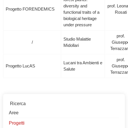
diversity and
prof. Leon
Progetto FORENDEMICS
functional traits of a
Rosati
biological heritage
under pressure
prof.
Studio Malattie
/
Giusepp
Midollari
Terrazza
prof.
Lucani tra Ambienti e
Progetto LucAS
Giusepp
Salute
Terrazza
Ricerca
Aree
Progetti