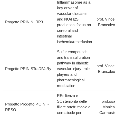
Inflammasome as a
key driver of
vascular diseases
and NO/H2S
prof. Vinc
Progetto PRIN NLRP3
production: focus on
Brancale
cerebral and
intestinal
ischemia/reperfusion
Sulfur compounds
and transsulfuration
pathway in diabetic
prof. Vinc
Progetto PRIN STraDiVaRy
vascular injury: role,
Brancale
players and
pharmacological
modulation
REsilienza e
SOstenibilità delle
prof.ss
Progetto Progetto P.O.N. -
filiere ortofrutticole e
Monica
RESO
cerealicole per
Carmosi