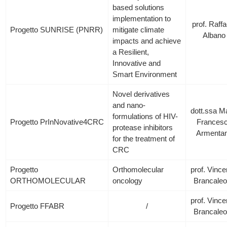
based solutions
implementation to
prof. Raffa
Progetto SUNRISE (PNRR)
mitigate climate
Albano
impacts and achieve
a Resilient,
Innovative and
Smart Environment
Novel derivatives
and nano-
dott.ssa M
formulations of HIV-
Progetto PrInNovative4CRC
Frances
protease inhibitors
Armenta
for the treatment of
CRC
Progetto
Orthomolecular
prof. Vinc
ORTHOMOLECULAR
oncology
Brancale
prof. Vinc
Progetto FFABR
/
Brancale